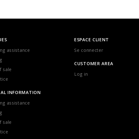
UES
ESPACE CLIENT
ng assistance
Se connecter
g
CUSTOMER AREA
 sale
Log in
tice
CAL INFORMATION
ng assistance
g
 sale
tice