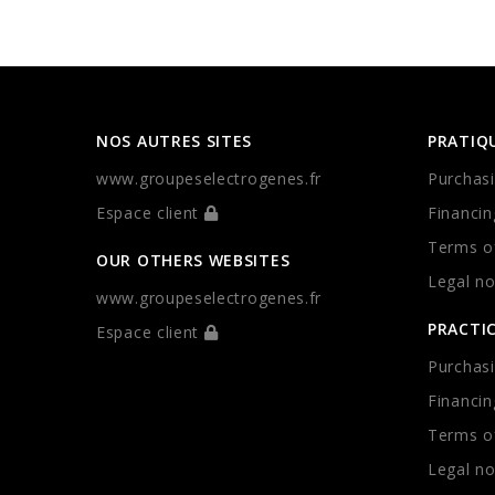
NOS AUTRES SITES
PRATIQ
www.groupeselectrogenes.fr
Purchasi
Espace client
Financin
Terms of
OUR OTHERS WEBSITES
Legal no
www.groupeselectrogenes.fr
PRACTI
Espace client
Purchasi
Financin
Terms of
Legal no