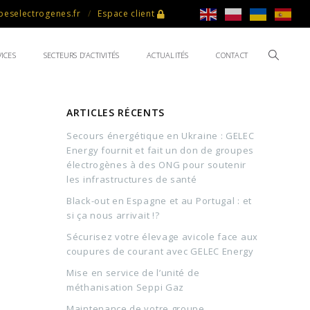
eselectrogenes.fr
Espace client
ICES
SECTEURS D’ACTIVITÉS
ACTUALITÉS
CONTACT
ARTICLES RÉCENTS
Secours énergétique en Ukraine : GELEC
Energy fournit et fait un don de groupes
électrogènes à des ONG pour soutenir
les infrastructures de santé
Black-out en Espagne et au Portugal : et
si ça nous arrivait !?
Sécurisez votre élevage avicole face aux
coupures de courant avec GELEC Energy
Mise en service de l’unité de
méthanisation Seppi Gaz
Maintenance de votre groupe