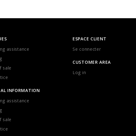
UES
ESPACE CLIENT
ng assistance
Se connecter
g
CUSTOMER AREA
 sale
Log in
tice
CAL INFORMATION
ng assistance
g
 sale
tice