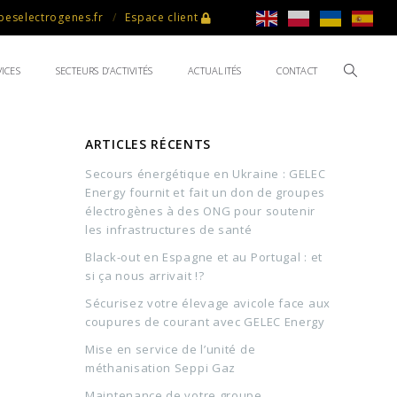
eselectrogenes.fr
Espace client
ICES
SECTEURS D’ACTIVITÉS
ACTUALITÉS
CONTACT
ARTICLES RÉCENTS
Secours énergétique en Ukraine : GELEC
Energy fournit et fait un don de groupes
électrogènes à des ONG pour soutenir
les infrastructures de santé
Black-out en Espagne et au Portugal : et
si ça nous arrivait !?
Sécurisez votre élevage avicole face aux
coupures de courant avec GELEC Energy
Mise en service de l’unité de
méthanisation Seppi Gaz
Maintenance de votre groupe