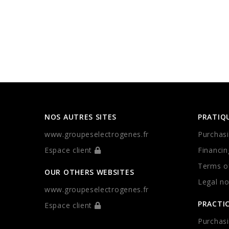
NOS AUTRES SITES
PRATIQ
www.groupeselectrogenes.fr
Purchasi
Espace client
Financin
Terms of
OUR OTHERS WEBSITES
Legal no
www.groupeselectrogenes.fr
PRACTI
Espace client
Purchasi