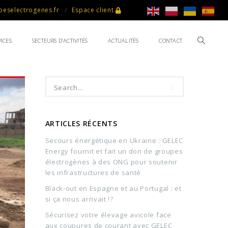
eselectrogenes.fr
Espace client
ICES
SECTEURS D’ACTIVITÉS
ACTUALITÉS
CONTACT
ARTICLES RÉCENTS
Secours énergétique en Ukraine : GELEC
Energy fournit et fait un don de groupes
électrogènes à des ONG pour soutenir
les infrastructures de santé
Black-out en Espagne et au Portugal : et
si ça nous arrivait !?
Sécurisez votre élevage avicole face
aux coupures de courant avec GELEC