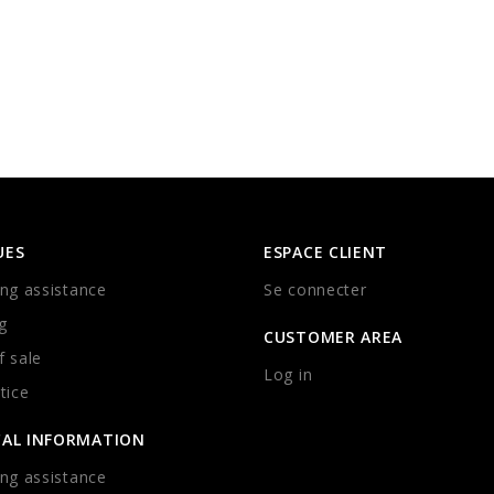
UES
ESPACE CLIENT
ng assistance
Se connecter
g
CUSTOMER AREA
 sale
Log in
tice
CAL INFORMATION
ng assistance