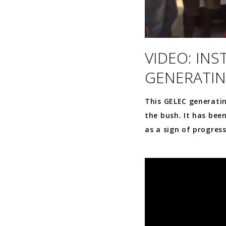
VIDEO: INS
GENERATIN
This GELEC generating
the bush. It has bee
as a sign of progres