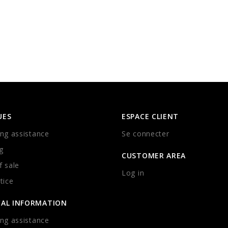
UES
ESPACE CLIENT
ng assistance
Se connecter
g
CUSTOMER AREA
 sale
Log in
tice
CAL INFORMATION
ng assistance