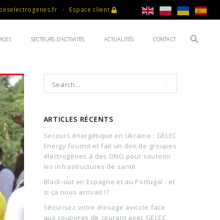
eselectrogenes.fr
Espace client
ICES
SECTEURS D’ACTIVITÉS
ACTUALITÉS
CONTACT
ARTICLES RÉCENTS
Secours énergétique en Ukraine : GELEC
Energy fournit et fait un don de groupes
électrogènes à des ONG pour soutenir
les infrastructures de santé
Black-out en Espagne et au Portugal : et
si ça nous arrivait !?
Sécurisez votre élevage avicole face
aux coupures de courant avec GELEC