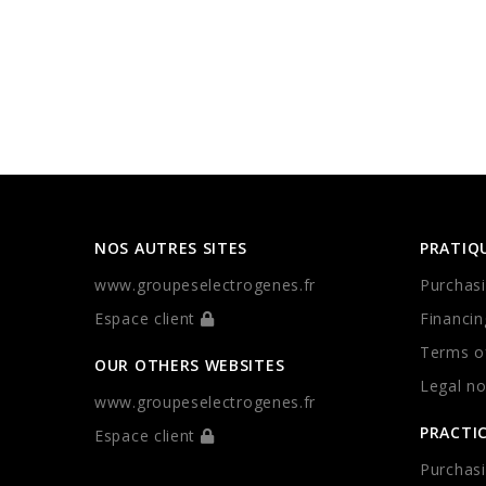
NOS AUTRES SITES
PRATIQ
www.groupeselectrogenes.fr
Purchasi
Espace client
Financin
Terms of
OUR OTHERS WEBSITES
Legal no
www.groupeselectrogenes.fr
PRACTI
Espace client
Purchasi