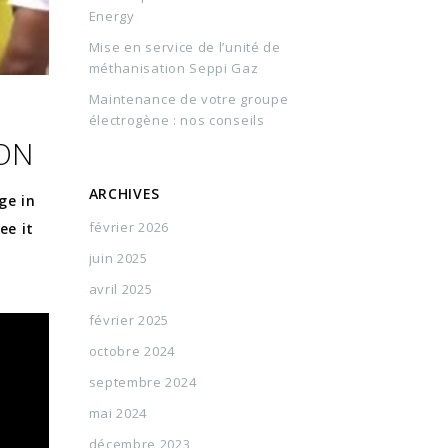
Energy
Mise en service de l’unité de
méthanisation Seppi Gaz
Maintenance de votre groupe
électrogène : nos conseils
OON
ARCHIVES
ge in
février 2026
ee it
juin 2025
avril 2025
février 2025
octobre 2024
septembre 2024
mai 2024
décembre 2023