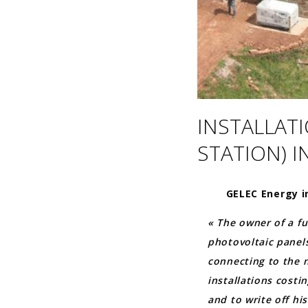
INSTALLAT
STATION) I
GELEC Energy i
« The owner of a fu
photovoltaic panels
connecting to the n
installations costi
and to write off his