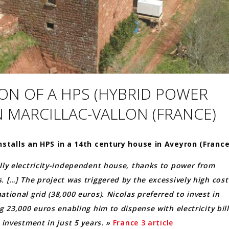
ION OF A HPS (HYBRID POWER
N MARCILLAC-VALLON (FRANCE)
nstalls an HPS in a 14th century house in Aveyron (France
lly electricity-independent house, thanks to power from
. […] The project was triggered by the excessively high cost
ational grid (38,000 euros). Nicolas preferred to invest in
ng 23,000 euros enabling him to dispense with electricity bil
 investment in just 5 years. »
France 3 article