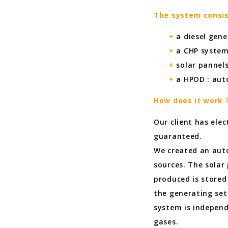
The system consis
+
a diesel gene
+
a CHP syste
+
solar pannel
+
a HPOD : aut
How does it work 
Our client has elec
guaranteed.
We created an aut
sources. The solar
produced is stored 
the generating set
system is indepen
gases.