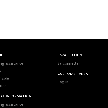
UES
ESPACE CLIENT
ng assistance
Se connecter
g
CUSTOMER AREA
 sale
Log in
tice
CAL INFORMATION
ng assistance