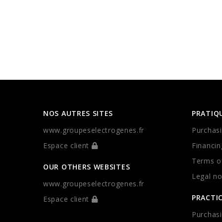
NOS AUTRES SITES
PRATIQ
www.groupeselectrogenes.fr
Purchasi
Espace client
Financin
Terms of
OUR OTHERS WEBSITES
Legal no
www.groupeselectrogenes.fr
PRACTI
Espace client
Purchasi