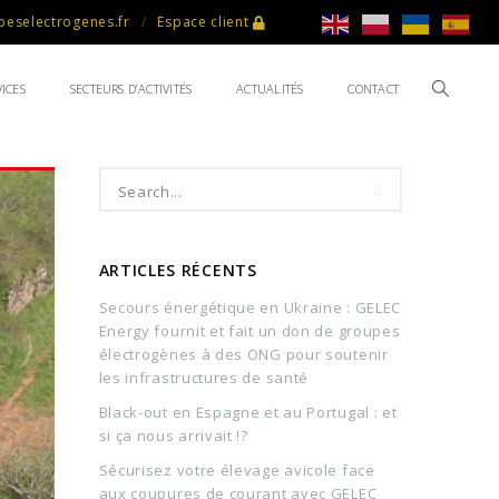
eselectrogenes.fr
Espace client
ICES
SECTEURS D’ACTIVITÉS
ACTUALITÉS
CONTACT
ARTICLES RÉCENTS
Secours énergétique en Ukraine : GELEC
Energy fournit et fait un don de groupes
électrogènes à des ONG pour soutenir
les infrastructures de santé
Black-out en Espagne et au Portugal : et
si ça nous arrivait !?
Sécurisez votre élevage avicole face
aux coupures de courant avec GELEC