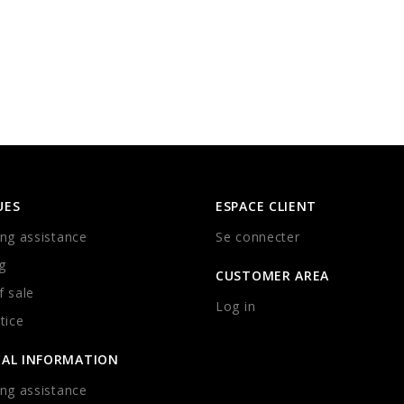
UES
ESPACE CLIENT
ng assistance
Se connecter
g
CUSTOMER AREA
 sale
Log in
tice
CAL INFORMATION
ng assistance