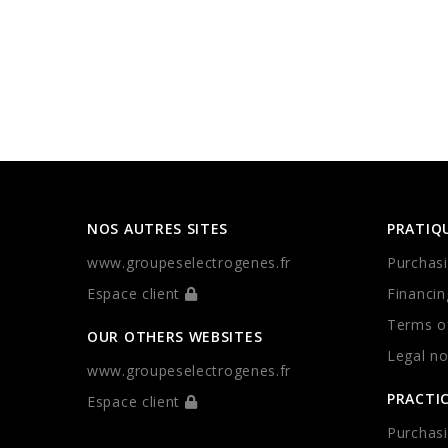
NOS AUTRES SITES
PRATIQ
www.groupeselectrogenes.fr
Purchasi
Espace client
Financin
Terms of
OUR OTHERS WEBSITES
Legal no
www.groupeselectrogenes.fr
PRACTI
Espace client
Purchasi