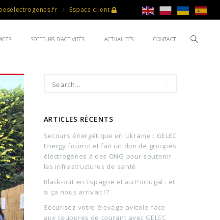
eselectrogenes.fr
Espace client
ICES
SECTEURS D’ACTIVITÉS
ACTUALITÉS
CONTACT
ARTICLES RÉCENTS
Secours énergétique en Ukraine : GELEC
Energy fournit et fait un don de groupes
électrogènes à des ONG pour soutenir
les infrastructures de santé
Black-out en Espagne et au Portugal : et
si ça nous arrivait !?
Sécurisez votre élevage avicole face
aux coupures de courant avec GELEC