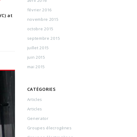
Y
avril 2016
février 2016
YC) at
novembre 2015
octobre 2015
septembre 2015
juillet 2015
juin 2015
mai 2015
CATÉGORIES
Articles
Articles
Generator
Groupes élecrogènes