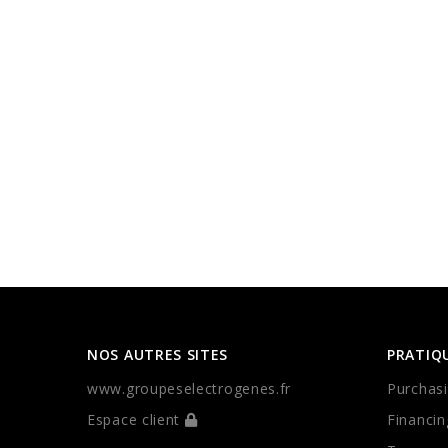
NOS AUTRES SITES
PRATIQ
www.groupeselectrogenes.fr
Purchasi
Espace client
Financin