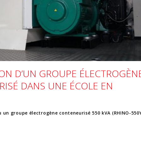
ION D’UN GROUPE ÉLECTROGÈN
ISÉ DANS UNE ÉCOLE EN
u un groupe électrogène conteneurisé 550 kVA (RHINO-550