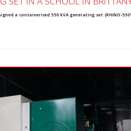
G SET IN A SCHOOL IN BRITTAN
igned a containerised 550 kVA generating set (RHINO-550