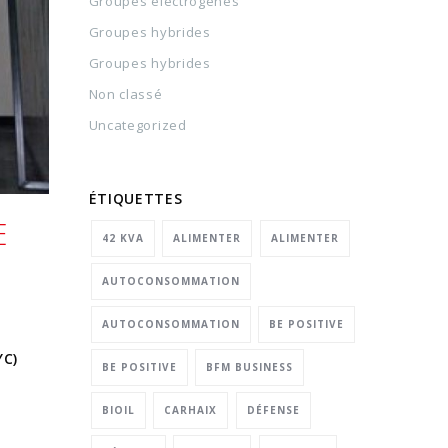
Groupes électrogènes
Groupes hybrides
Groupes hybrides
Non classé
Uncategorized
ÉTIQUETTES
E
42 KVA
ALIMENTER
ALIMENTER
AUTOCONSOMMATION
AUTOCONSOMMATION
BE POSITIVE
YC)
BE POSITIVE
BFM BUSINESS
BIOIL
CARHAIX
DÉFENSE