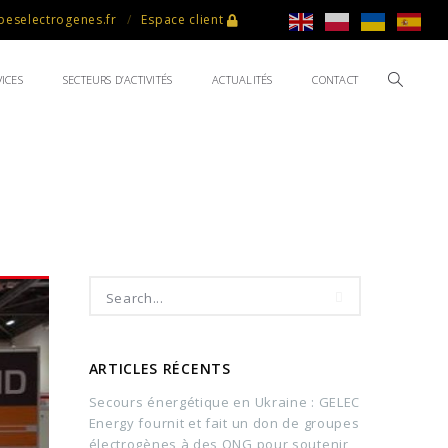
eselectrogenes.fr
Espace client
ICES
SECTEURS D’ACTIVITÉS
ACTUALITÉS
CONTACT
ARTICLES RÉCENTS
Secours énergétique en Ukraine : GELEC
Energy fournit et fait un don de groupes
électrogènes à des ONG pour soutenir