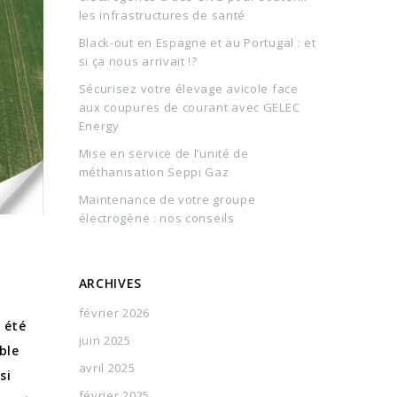
les infrastructures de santé
Black-out en Espagne et au Portugal : et
si ça nous arrivait !?
Sécurisez votre élevage avicole face
aux coupures de courant avec GELEC
Energy
Mise en service de l’unité de
méthanisation Seppi Gaz
Maintenance de votre groupe
électrogène : nos conseils
ARCHIVES
février 2026
 été
juin 2025
ble
avril 2025
si
février 2025