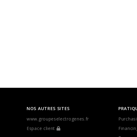
NOS AUTRES SITES
PRATIQ
www.groupeselectrogenes.fr
Purchasi
Espace client
Financin