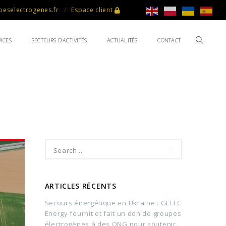
eselectrogenes.fr
Espace client
ICES
SECTEURS D’ACTIVITÉS
ACTUALITÉS
CONTACT
ARTICLES RÉCENTS
Secours énergétique en Ukraine : GELEC
Energy fournit et fait un don de groupes
électrogènes à des ONG pour soutenir