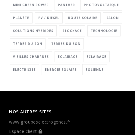
MINI GREEN POWER
PANTHER
PHOTOVOLTAÏQUE
PLANÈTE
PV / DIESEL
ROUTE SOLAIRE
SALON
SOLUTIONS HYBRIDES
STOCKAGE
TECHNOLOGIE
TERRES DU SON
TERRES DU SON
VIEILLES CHARRUES
ÉCLAIRAGE
ÉCLAIRAGE
ÉLECTRICITÉ
ÉNERGIE SOLAIRE
ÉOLIENNE
NOS AUTRES SITES
www.groupeselectrogenes.fr
Espace client