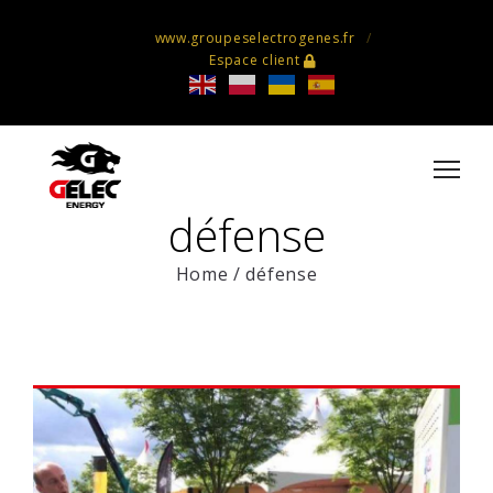
www.groupeselectrogenes.fr
Espace client
défense
Home
/
défense