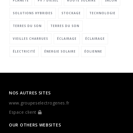
PLANÈTE
PV / DIESEL
ROUTE SOLAIRE
SALON
SOLUTIONS HYBRIDES
STOCKAGE
TECHNOLOGIE
TERRES DU SON
TERRES DU SON
VIEILLES CHARRUES
ÉCLAIRAGE
ÉCLAIRAGE
ÉLECTRICITÉ
ÉNERGIE SOLAIRE
ÉOLIENNE
NOS AUTRES SITES
www.groupeselectrogenes.fr
Espace client
OUR OTHERS WEBSITES