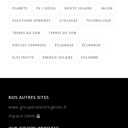
PLANÈTE
PV / DIESEL
ROUTE SOLAIRE
SALON
SOLUTIONS HYBRIDES
STOCKAGE
TECHNOLOGIE
TERRES DU SON
TERRES DU SON
VIEILLES CHARRUES
ÉCLAIRAGE
ÉCLAIRAGE
ÉLECTRICITÉ
ÉNERGIE SOLAIRE
ÉOLIENNE
NOS AUTRES SITES
www.groupeselectrogenes.fr
Espace client