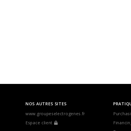
NOS AUTRES SITES
PRATIQ
www.groupeselectrogenes.fr
Purchasi
Espace client
Financin