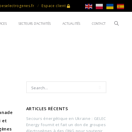
eselectrogenes.fr
Espace client
ICES
SECTEURS D’ACTIVITÉS
ACTUALITÉS
CONTACT
ARTICLES RÉCENTS
lanade
Secours énergétique en Ukraine : GELEC
i et
Energy fournit et fait un don de groupes
gènes
électrogènes à des ONG pour soutenir