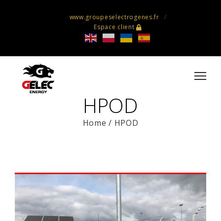
www.groupeselectrogenes.fr
Espace client
HPOD
Home
/
HPOD