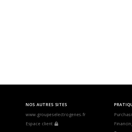
NOS AUTRES SITES
PRATIQ
www.groupeselectrogenes.fr
Purchasi
Espace client
Financin