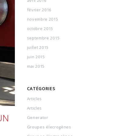
avril 2016
février 2016
novembre 2015
octobre 2015
septembre 2015
juillet 2015
juin 2015
mai 2015
CATÉGORIES
Articles
Articles
UN
Generator
Groupes élecrogènes