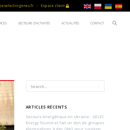
eselectrogenes.fr
Espace client
ICES
SECTEURS D’ACTIVITÉS
ACTUALITÉS
CONTACT
ARTICLES RÉCENTS
Secours énergétique en Ukraine : GELEC
Energy fournit et fait un don de groupes
électrogènes à des ONG pour soutenir