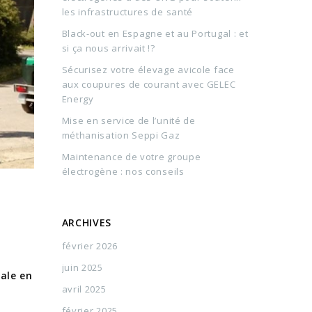
les infrastructures de santé
Black-out en Espagne et au Portugal : et
si ça nous arrivait !?
Sécurisez votre élevage avicole face
aux coupures de courant avec GELEC
Energy
Mise en service de l’unité de
méthanisation Seppi Gaz
Maintenance de votre groupe
électrogène : nos conseils
ARCHIVES
février 2026
juin 2025
ale en
avril 2025
février 2025