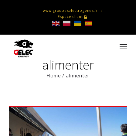
www.groupeselectrogenes.fr
Espace client
alimenter
Home
/
alimenter